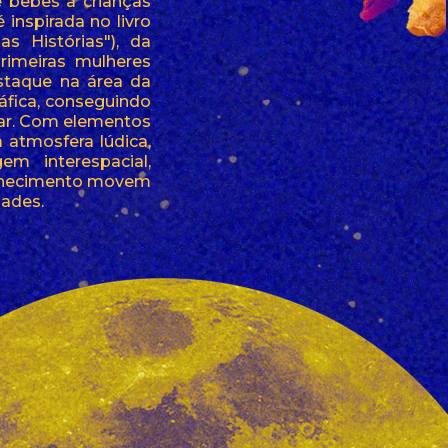
e bebês a crianças
inspirada no livro
s Histórias"), da
imeiras mulheres
estaque na área da
áfica, conseguindo
lar. Com elementos
 atmosfera lúdica,
m interespacial,
conhecimento movem
dades.