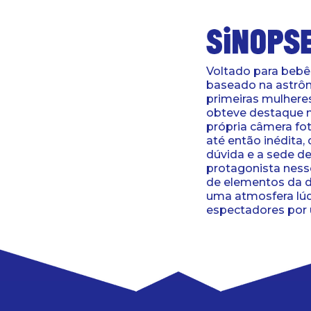
Voltado para bebê
baseado na astrô
primeiras mulheres
obteve destaque n
própria câmera fo
até então inédita, 
dúvida e a sede 
protagonista ness
de elementos da d
uma atmosfera lú
espectadores por 