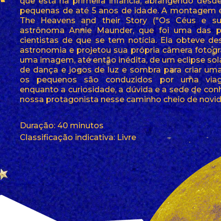
que está na primeira infância, abrangendo desd
pequenas de até 5 anos de idade. A montagem é 
The Heavens and their Story ("Os Céus e sua
astrônoma Annie Maunder, que foi uma das pr
cientistas de que se tem notícia. Ela obteve d
astronomia e projetou sua própria câmera fotogr
uma imagem, até então inédita, de um eclipse so
de dança e jogos de luz e sombra para criar uma
os pequenos são conduzidos por uma viage
enquanto a curiosidade, a dúvida e a sede de 
nossa protagonista nesse caminho cheio de novi
Duração: 40 minutos
Classificação indicativa: Livre